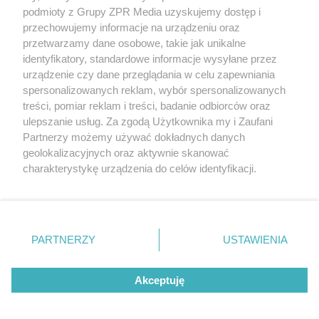
Żaden utwór zamieszczony w serwisie nie może być powielany i
podmioty z Grupy ZPR Media uzyskujemy dostęp i
rozpowszechniany lub dalej rozpowszechniany w jakikolwiek sposób (w
przechowujemy informacje na urządzeniu oraz
tym także elektroniczny lub mechaniczny) na jakimkolwiek polu
eksploatacji w jakiejkolwiek formie, włącznie z umieszczaniem w
przetwarzamy dane osobowe, takie jak unikalne
Internecie bez pisemnej zgody właściciela praw. Jakiekolwiek użycie lub
identyfikatory, standardowe informacje wysyłane przez
wykorzystanie utworów w całości lub w części z naruszeniem prawa,
tzn. bez właściwej zgody, jest zabronione pod groźbą kary i może być
urządzenie czy dane przeglądania w celu zapewniania
ścigane prawnie.
spersonalizowanych reklam, wybór spersonalizowanych
treści, pomiar reklam i treści, badanie odbiorców oraz
ulepszanie usług. Za zgodą Użytkownika my i Zaufani
Partnerzy możemy używać dokładnych danych
geolokalizacyjnych oraz aktywnie skanować
charakterystykę urządzenia do celów identyfikacji.
Ponieważ cenimy Twoją prywatność, prosimy o zgodę na
O nas
korzystanie z tych technologii poprzez kliknięcie
Informacje prawne
„Akceptuję”. Zgoda jest dobrowolna i zawsze możesz ją
zmienić/wycofać klikając przycisk ustawień prywatności
PARTNERZY
USTAWIENIA
Nasze serwisy
znajdujący się w lewym dolnym rogu strony
. Niektóre
rodzaje przetwarzania danych nie wymagają zgody
© 2026 Grupa ZPR Media
Akceptuję
użytkownika, ale masz prawo sprzeciwić się takiemu
przetwarzaniu. Preferencje będą miały zastosowanie tylko
na tej witrynie.