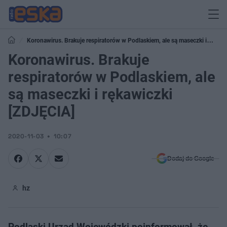
Koronawirus. Brakuje respiratorów w Podlaskiem, ale są maseczki i
rękawiczki [ZDJĘCIA]
Koronawirus. Brakuje
respiratorów w Podlaskiem, ale
są maseczki i rękawiczki
[ZDJĘCIA]
2020-11-03
10:07
Dodaj do Google
hz
Podlaski Urząd Wojewódzki poinformował, że