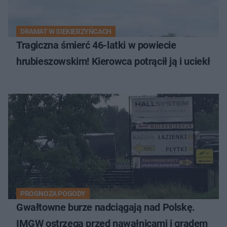
DRAMAT W SIEKIERZYŃCACH
Tragiczna śmierć 46-latki w powiecie
hrubieszowskim! Kierowca potrącił ją i uciekł
PROGNOZA POGODY
Gwałtowne burze nadciągają nad Polskę.
IMGW ostrzega przed nawałnicami i gradem