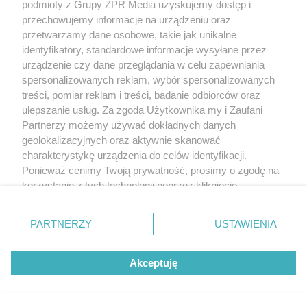
podmioty z Grupy ZPR Media uzyskujemy dostęp i
przechowujemy informacje na urządzeniu oraz
przetwarzamy dane osobowe, takie jak unikalne
identyfikatory, standardowe informacje wysyłane przez
urządzenie czy dane przeglądania w celu zapewniania
spersonalizowanych reklam, wybór spersonalizowanych
treści, pomiar reklam i treści, badanie odbiorców oraz
ulepszanie usług. Za zgodą Użytkownika my i Zaufani
Partnerzy możemy używać dokładnych danych
geolokalizacyjnych oraz aktywnie skanować
charakterystykę urządzenia do celów identyfikacji.
Ponieważ cenimy Twoją prywatność, prosimy o zgodę na
korzystanie z tych technologii poprzez kliknięcie
„Akceptuję”. Zgoda jest dobrowolna i zawsze możesz ją
zmienić/wycofać klikając przycisk ustawień prywatności
PARTNERZY
USTAWIENIA
znajdujący się w lewym dolnym rogu strony
. Niektóre
rodzaje przetwarzania danych nie wymagają zgody
Akceptuję
użytkownika, ale masz prawo sprzeciwić się takiemu
przetwarzaniu. Preferencje będą miały zastosowanie tylko
na tej witrynie.