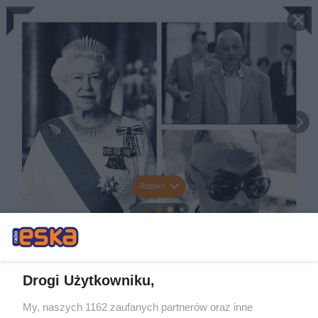
Rozwiń
Drogi Użytkowniku,
My, naszych 1162 zaufanych partnerów oraz inne