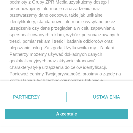
podmioty z Grupy ZPR Media uzyskujemy dostęp i
przechowujemy informacje na urządzeniu oraz
przetwarzamy dane osobowe, takie jak unikalne
identyfikatory, standardowe informacje wysyłane przez
urządzenie czy dane przeglądania w celu zapewniania
spersonalizowanych reklam, wybór spersonalizowanych
treści, pomiar reklam i treści, badanie odbiorców oraz
ulepszanie usług. Za zgodą Użytkownika my i Zaufani
Partnerzy możemy używać dokładnych danych
geolokalizacyjnych oraz aktywnie skanować
charakterystykę urządzenia do celów identyfikacji.
Ponieważ cenimy Twoją prywatność, prosimy o zgodę na
korzystanie z tych technologii poprzez kliknięcie
„Akceptuję”. Zgoda jest dobrowolna i zawsze możesz ją
zmienić/wycofać klikając przycisk ustawień prywatności
PARTNERZY
USTAWIENIA
znajdujący się w lewym dolnym rogu strony
. Niektóre
rodzaje przetwarzania danych nie wymagają zgody
Akceptuję
użytkownika, ale masz prawo sprzeciwić się takiemu
przetwarzaniu. Preferencje będą miały zastosowanie tylko
na tej witrynie.