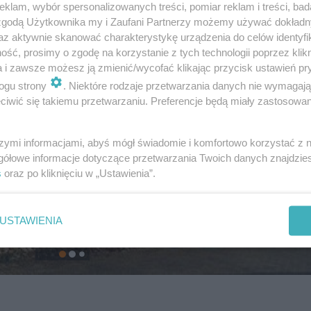
klam, wybór spersonalizowanych treści, pomiar reklam i treści, bad
 zgodą Użytkownika my i Zaufani Partnerzy możemy używać dokład
az aktywnie skanować charakterystykę urządzenia do celów identyfi
ść, prosimy o zgodę na korzystanie z tych technologii poprzez klikn
a i zawsze możesz ją zmienić/wycofać klikając przycisk ustawień pr
ogu strony
. Niektóre rodzaje przetwarzania danych nie wymagaj
iwić się takiemu przetwarzaniu. Preferencje będą miały zastosowanie
szymi informacjami, abyś mógł świadomie i komfortowo korzystać z
gółowe informacje dotyczące przetwarzania Twoich danych znajdzi
s
oraz po kliknięciu w „Ustawienia”.
USTAWIENIA