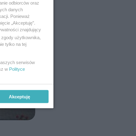
anie odbiorców oraz
nych danych
kacji. Ponieważ
ięcie „Akceptuję”.
ywatności znajdujący
ą zgody użytkownika,
 tylko na tej
 naszych serwisów
esz w
Polityce
Akceptuję