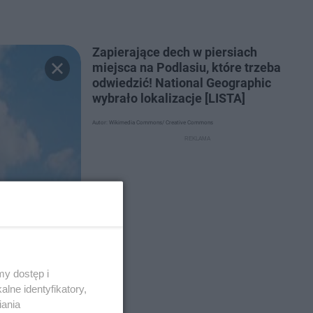
Zapierające dech w piersiach
miejsca na Podlasiu, które trzeba
odwiedzić! National Geographic
wybrało lokalizacje [LISTA]
Autor: Wikimedia Commons/ Creative Commons
y dostęp i
lne identyfikatory,
iania