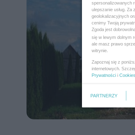
spersonalizowanych re
ulepszanie usług. Za
geolokalizacyjnych or
cenimy Twoją prywatno
Zgoda jest dobrowoln
się w lewym dolnym r
ale masz prawo sprzec
witrynie.
Zapoznaj się z poniż
internetowych. Szcze
Prywatności
i
Cookie
PARTNERZY