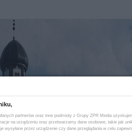
niku,
fanych partnerów oraz inne podmioty z Grupy ZPR Media uzyskujem
cje na urządzeniu oraz przetwarzamy dane osobowe, takie jak unika
je wysyłane przez urządzenie czy dane przeglądania w celu zapewn