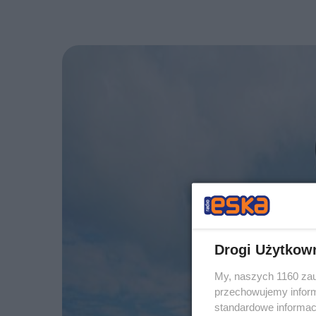
Drogi Użytkow
My, naszych 1160 zau
przechowujemy informa
standardowe informac