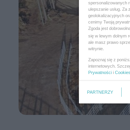
spersonalizowanych re
ulepszanie usług. Za
geolokalizacyjnych or
cenimy Twoją prywatno
Zgoda jest dobrowoln
się w lewym dolnym r
ale masz prawo sprzec
witrynie.
Zapoznaj się z poniż
internetowych. Szcze
Prywatności
i
Cookie
PARTNERZY