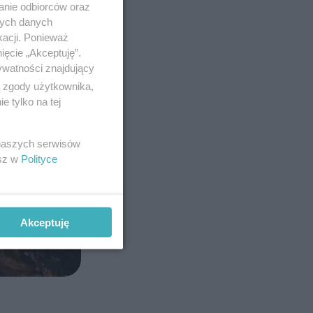
anie odbiorców oraz
nych danych
kacji. Ponieważ
ięcie „Akceptuję”.
ywatności znajdujący
ą zgody użytkownika,
 tylko na tej
 naszych serwisów
esz w
Polityce
Akceptuję