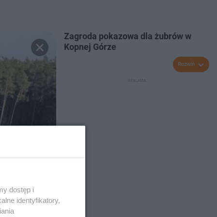
Zagroda pokazowa dla żubrów w
Kopnej Górze
Rozwiń
y dostęp i
lne identyfikatory,
iania