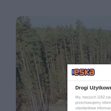
Drogi Użytkow
My, naszych 1162 zau
przechowujemy informa
standardowe informac