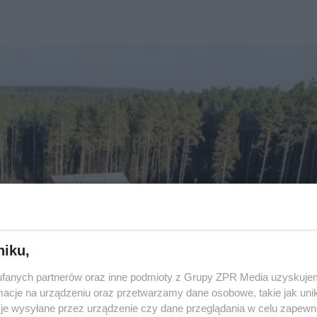
niku,
fanych partnerów oraz inne podmioty z Grupy ZPR Media uzyskujem
cje na urządzeniu oraz przetwarzamy dane osobowe, takie jak unika
je wysyłane przez urządzenie czy dane przeglądania w celu zapewn