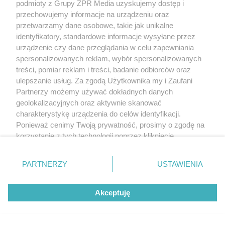
podmioty z Grupy ZPR Media uzyskujemy dostęp i
przechowujemy informacje na urządzeniu oraz
przetwarzamy dane osobowe, takie jak unikalne
identyfikatory, standardowe informacje wysyłane przez
urządzenie czy dane przeglądania w celu zapewniania
spersonalizowanych reklam, wybór spersonalizowanych
treści, pomiar reklam i treści, badanie odbiorców oraz
ulepszanie usług. Za zgodą Użytkownika my i Zaufani
Partnerzy możemy używać dokładnych danych
geolokalizacyjnych oraz aktywnie skanować
charakterystykę urządzenia do celów identyfikacji.
Ponieważ cenimy Twoją prywatność, prosimy o zgodę na
korzystanie z tych technologii poprzez kliknięcie
„Akceptuję”. Zgoda jest dobrowolna i zawsze możesz ją
zmienić/wycofać klikając przycisk ustawień prywatności
PARTNERZY
USTAWIENIA
znajdujący się w lewym dolnym rogu strony
. Niektóre
rodzaje przetwarzania danych nie wymagają zgody
Akceptuję
użytkownika, ale masz prawo sprzeciwić się takiemu
przetwarzaniu. Preferencje będą miały zastosowanie tylko
na tej witrynie.