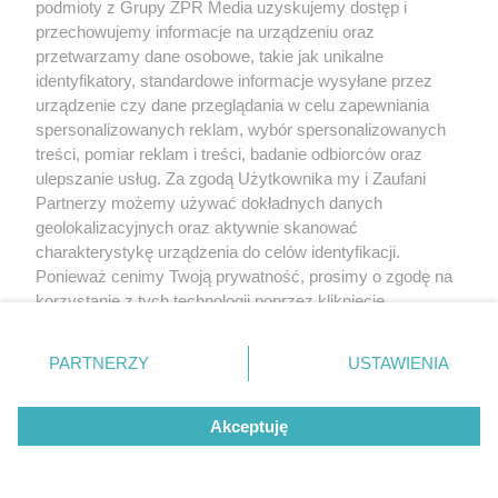
podmioty z Grupy ZPR Media uzyskujemy dostęp i
przechowujemy informacje na urządzeniu oraz
przetwarzamy dane osobowe, takie jak unikalne
identyfikatory, standardowe informacje wysyłane przez
urządzenie czy dane przeglądania w celu zapewniania
spersonalizowanych reklam, wybór spersonalizowanych
treści, pomiar reklam i treści, badanie odbiorców oraz
ulepszanie usług. Za zgodą Użytkownika my i Zaufani
Partnerzy możemy używać dokładnych danych
geolokalizacyjnych oraz aktywnie skanować
charakterystykę urządzenia do celów identyfikacji.
Ponieważ cenimy Twoją prywatność, prosimy o zgodę na
korzystanie z tych technologii poprzez kliknięcie
„Akceptuję”. Zgoda jest dobrowolna i zawsze możesz ją
zmienić/wycofać klikając przycisk ustawień prywatności
PARTNERZY
USTAWIENIA
znajdujący się w lewym dolnym rogu strony
. Niektóre
rodzaje przetwarzania danych nie wymagają zgody
Akceptuję
użytkownika, ale masz prawo sprzeciwić się takiemu
przetwarzaniu. Preferencje będą miały zastosowanie tylko
na tej witrynie.