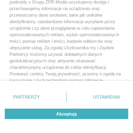
podmioty z Grupy ZPR Media uzyskujemy dostęp i
przechowujemy informacje na urządzeniu oraz
przetwarzamy dane osobowe, takie jak unikalne
identyfikatory, standardowe informacje wysyłane przez
urządzenie czy dane przeglądania w celu zapewniania
spersonalizowanych reklam, wybór spersonalizowanych
treści, pomiar reklam i treści, badanie odbiorców oraz
ulepszanie usług. Za zgodą Użytkownika my i Zaufani
Partnerzy możemy używać dokładnych danych
geolokalizacyjnych oraz aktywnie skanować
charakterystykę urządzenia do celów identyfikacji.
Ponieważ cenimy Twoją prywatność, prosimy o zgodę na
korzystanie z tych technologii poprzez kliknięcie
„Akceptuję”. Zgoda jest dobrowolna i zawsze możesz ją
zmienić/wycofać klikając przycisk ustawień prywatności
PARTNERZY
USTAWIENIA
znajdujący się w lewym dolnym rogu strony
. Niektóre
rodzaje przetwarzania danych nie wymagają zgody
Akceptuję
użytkownika, ale masz prawo sprzeciwić się takiemu
przetwarzaniu. Preferencje będą miały zastosowanie tylko
na tej witrynie.