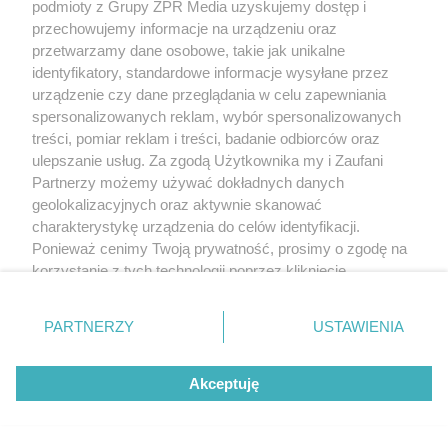
podmioty z Grupy ZPR Media uzyskujemy dostęp i
przechowujemy informacje na urządzeniu oraz
przetwarzamy dane osobowe, takie jak unikalne
identyfikatory, standardowe informacje wysyłane przez
urządzenie czy dane przeglądania w celu zapewniania
spersonalizowanych reklam, wybór spersonalizowanych
treści, pomiar reklam i treści, badanie odbiorców oraz
ulepszanie usług. Za zgodą Użytkownika my i Zaufani
Partnerzy możemy używać dokładnych danych
geolokalizacyjnych oraz aktywnie skanować
charakterystykę urządzenia do celów identyfikacji.
Ponieważ cenimy Twoją prywatność, prosimy o zgodę na
korzystanie z tych technologii poprzez kliknięcie
„Akceptuję”. Zgoda jest dobrowolna i zawsze możesz ją
zmienić/wycofać klikając przycisk ustawień prywatności
PARTNERZY
USTAWIENIA
znajdujący się w lewym dolnym rogu strony
. Niektóre
rodzaje przetwarzania danych nie wymagają zgody
Akceptuję
użytkownika, ale masz prawo sprzeciwić się takiemu
przetwarzaniu. Preferencje będą miały zastosowanie tylko
na tej witrynie.