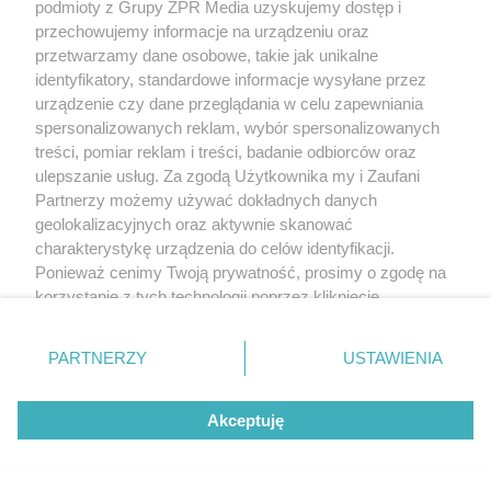
podmioty z Grupy ZPR Media uzyskujemy dostęp i
przechowujemy informacje na urządzeniu oraz
przetwarzamy dane osobowe, takie jak unikalne
identyfikatory, standardowe informacje wysyłane przez
urządzenie czy dane przeglądania w celu zapewniania
spersonalizowanych reklam, wybór spersonalizowanych
treści, pomiar reklam i treści, badanie odbiorców oraz
ulepszanie usług. Za zgodą Użytkownika my i Zaufani
Partnerzy możemy używać dokładnych danych
geolokalizacyjnych oraz aktywnie skanować
charakterystykę urządzenia do celów identyfikacji.
Ponieważ cenimy Twoją prywatność, prosimy o zgodę na
korzystanie z tych technologii poprzez kliknięcie
„Akceptuję”. Zgoda jest dobrowolna i zawsze możesz ją
zmienić/wycofać klikając przycisk ustawień prywatności
PARTNERZY
USTAWIENIA
znajdujący się w lewym dolnym rogu strony
. Niektóre
rodzaje przetwarzania danych nie wymagają zgody
Akceptuję
użytkownika, ale masz prawo sprzeciwić się takiemu
przetwarzaniu. Preferencje będą miały zastosowanie tylko
na tej witrynie.