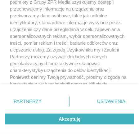
podmioty z Grupy ZPR Media uzyskujemy dostęp i
przechowujemy informacje na urządzeniu oraz
przetwarzamy dane osobowe, takie jak unikalne
identyfikatory, standardowe informacje wysyłane przez
urządzenie czy dane przeglądania w celu zapewniania
spersonalizowanych reklam, wybór spersonalizowanych
treści, pomiar reklam i treści, badanie odbiorców oraz
ulepszanie usług. Za zgodą Użytkownika my i Zaufani
Partnerzy możemy używać dokładnych danych
geolokalizacyjnych oraz aktywnie skanować
charakterystykę urządzenia do celów identyfikacji.
Ponieważ cenimy Twoją prywatność, prosimy o zgodę na
korzystanie z tych technologii poprzez kliknięcie
„Akceptuję”. Zgoda jest dobrowolna i zawsze możesz ją
zmienić/wycofać klikając przycisk ustawień prywatności
PARTNERZY
USTAWIENIA
znajdujący się w lewym dolnym rogu strony
. Niektóre
rodzaje przetwarzania danych nie wymagają zgody
Akceptuję
użytkownika, ale masz prawo sprzeciwić się takiemu
przetwarzaniu. Preferencje będą miały zastosowanie tylko
na tej witrynie.