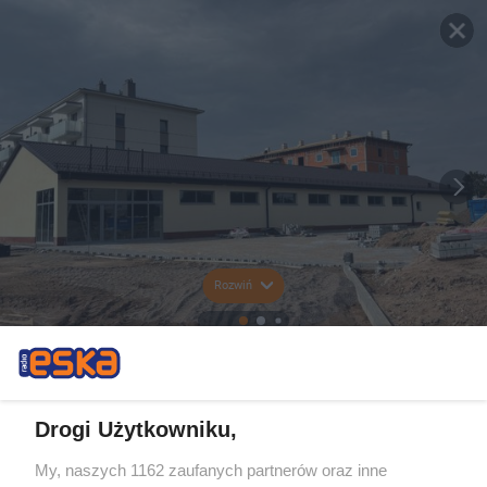
Rozwiń
Drogi Użytkowniku,
My, naszych 1162 zaufanych partnerów oraz inne