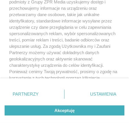
podmioty z Grupy ZPR Media uzyskujemy dostęp i
przechowujemy informacje na urządzeniu oraz
przetwarzamy dane osobowe, takie jak unikalne
identyfikatory, standardowe informacje wysyłane przez
urządzenie czy dane przeglądania w celu zapewniania
spersonalizowanych reklam, wybór spersonalizowanych
treści, pomiar reklam i treści, badanie odbiorców oraz
ulepszanie usług. Za zgodą Użytkownika my i Zaufani
Partnerzy możemy używać dokładnych danych
geolokalizacyjnych oraz aktywnie skanować
charakterystykę urządzenia do celów identyfikacji.
Ponieważ cenimy Twoją prywatność, prosimy o zgodę na
korzystanie z tych technologii poprzez kliknięcie
„Akceptuję”. Zgoda jest dobrowolna i zawsze możesz ją
zmienić/wycofać klikając przycisk ustawień prywatności
PARTNERZY
USTAWIENIA
znajdujący się w lewym dolnym rogu strony
. Niektóre
rodzaje przetwarzania danych nie wymagają zgody
Akceptuję
użytkownika, ale masz prawo sprzeciwić się takiemu
przetwarzaniu. Preferencje będą miały zastosowanie tylko
na tej witrynie.