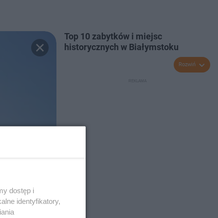
Top 10 zabytków i miejsc
historycznych w Białymstoku
Rozwiń
y dostęp i
lne identyfikatory,
iania