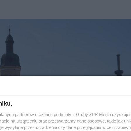
niku,
fanych partnerów oraz inne podmioty z Grupy ZPR Media uzyskujem
cje na urządzeniu oraz przetwarzamy dane osobowe, takie jak unika
je wysyłane przez urządzenie czy dane przeglądania w celu zapewn