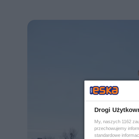
Drogi Użytkow
My, naszych 1162 zau
przechowujemy informa
standardowe informac