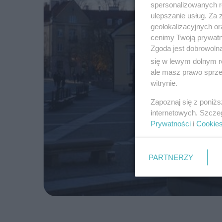
spersonalizowanych re
ulepszanie usług. Za
geolokalizacyjnych or
cenimy Twoją prywatno
Zgoda jest dobrowoln
się w lewym dolnym r
ale masz prawo sprzec
witrynie.
Zapoznaj się z poniż
internetowych. Szcze
Prywatności
i
Cookie
PARTNERZY