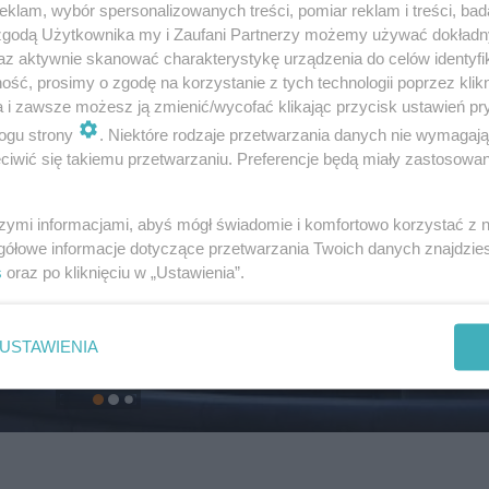
klam, wybór spersonalizowanych treści, pomiar reklam i treści, bad
 zgodą Użytkownika my i Zaufani Partnerzy możemy używać dokład
az aktywnie skanować charakterystykę urządzenia do celów identyfi
ść, prosimy o zgodę na korzystanie z tych technologii poprzez klikn
a i zawsze możesz ją zmienić/wycofać klikając przycisk ustawień pr
ogu strony
. Niektóre rodzaje przetwarzania danych nie wymagaj
iwić się takiemu przetwarzaniu. Preferencje będą miały zastosowanie
szymi informacjami, abyś mógł świadomie i komfortowo korzystać z
gółowe informacje dotyczące przetwarzania Twoich danych znajdzi
s
oraz po kliknięciu w „Ustawienia”.
USTAWIENIA