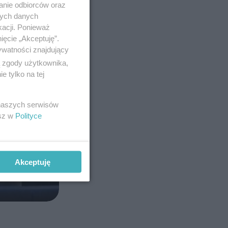
anie odbiorców oraz
nych danych
kacji. Ponieważ
ięcie „Akceptuję”.
ywatności znajdujący
ą zgody użytkownika,
 tylko na tej
 naszych serwisów
esz w
Polityce
Akceptuję