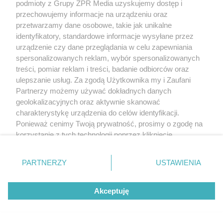
podmioty z Grupy ZPR Media uzyskujemy dostęp i
przechowujemy informacje na urządzeniu oraz
przetwarzamy dane osobowe, takie jak unikalne
identyfikatory, standardowe informacje wysyłane przez
urządzenie czy dane przeglądania w celu zapewniania
spersonalizowanych reklam, wybór spersonalizowanych
treści, pomiar reklam i treści, badanie odbiorców oraz
ulepszanie usług. Za zgodą Użytkownika my i Zaufani
Partnerzy możemy używać dokładnych danych
geolokalizacyjnych oraz aktywnie skanować
charakterystykę urządzenia do celów identyfikacji.
Ponieważ cenimy Twoją prywatność, prosimy o zgodę na
korzystanie z tych technologii poprzez kliknięcie
„Akceptuję”. Zgoda jest dobrowolna i zawsze możesz ją
zmienić/wycofać klikając przycisk ustawień prywatności
PARTNERZY
USTAWIENIA
znajdujący się w lewym dolnym rogu strony
. Niektóre
rodzaje przetwarzania danych nie wymagają zgody
Akceptuję
użytkownika, ale masz prawo sprzeciwić się takiemu
przetwarzaniu. Preferencje będą miały zastosowanie tylko
na tej witrynie.