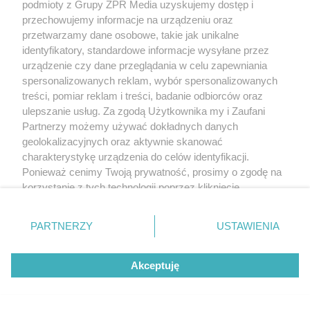
podmioty z Grupy ZPR Media uzyskujemy dostęp i
przechowujemy informacje na urządzeniu oraz
przetwarzamy dane osobowe, takie jak unikalne
identyfikatory, standardowe informacje wysyłane przez
urządzenie czy dane przeglądania w celu zapewniania
spersonalizowanych reklam, wybór spersonalizowanych
treści, pomiar reklam i treści, badanie odbiorców oraz
ulepszanie usług. Za zgodą Użytkownika my i Zaufani
Partnerzy możemy używać dokładnych danych
geolokalizacyjnych oraz aktywnie skanować
charakterystykę urządzenia do celów identyfikacji.
Ponieważ cenimy Twoją prywatność, prosimy o zgodę na
korzystanie z tych technologii poprzez kliknięcie
„Akceptuję”. Zgoda jest dobrowolna i zawsze możesz ją
zmienić/wycofać klikając przycisk ustawień prywatności
PARTNERZY
USTAWIENIA
znajdujący się w lewym dolnym rogu strony
. Niektóre
rodzaje przetwarzania danych nie wymagają zgody
Akceptuję
użytkownika, ale masz prawo sprzeciwić się takiemu
przetwarzaniu. Preferencje będą miały zastosowanie tylko
na tej witrynie.