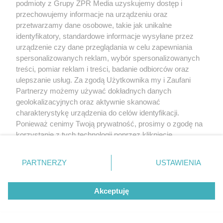
podmioty z Grupy ZPR Media uzyskujemy dostęp i
przechowujemy informacje na urządzeniu oraz
przetwarzamy dane osobowe, takie jak unikalne
identyfikatory, standardowe informacje wysyłane przez
urządzenie czy dane przeglądania w celu zapewniania
spersonalizowanych reklam, wybór spersonalizowanych
treści, pomiar reklam i treści, badanie odbiorców oraz
ulepszanie usług. Za zgodą Użytkownika my i Zaufani
Partnerzy możemy używać dokładnych danych
geolokalizacyjnych oraz aktywnie skanować
charakterystykę urządzenia do celów identyfikacji.
Ponieważ cenimy Twoją prywatność, prosimy o zgodę na
korzystanie z tych technologii poprzez kliknięcie
„Akceptuję”. Zgoda jest dobrowolna i zawsze możesz ją
zmienić/wycofać klikając przycisk ustawień prywatności
PARTNERZY
USTAWIENIA
znajdujący się w lewym dolnym rogu strony
. Niektóre
rodzaje przetwarzania danych nie wymagają zgody
Akceptuję
użytkownika, ale masz prawo sprzeciwić się takiemu
przetwarzaniu. Preferencje będą miały zastosowanie tylko
na tej witrynie.