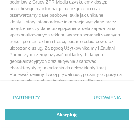
podmioty z Grupy ZPR Media uzyskujemy dostęp i
przechowujemy informacje na urządzeniu oraz
przetwarzamy dane osobowe, takie jak unikalne
identyfikatory, standardowe informacje wysyłane przez
urządzenie czy dane przeglądania w celu zapewniania
spersonalizowanych reklam, wybór spersonalizowanych
treści, pomiar reklam i treści, badanie odbiorców oraz
ulepszanie usług. Za zgodą Użytkownika my i Zaufani
Partnerzy możemy używać dokładnych danych
geolokalizacyjnych oraz aktywnie skanować
charakterystykę urządzenia do celów identyfikacji.
Ponieważ cenimy Twoją prywatność, prosimy o zgodę na
korzystanie z tych technologii poprzez kliknięcie
„Akceptuję”. Zgoda jest dobrowolna i zawsze możesz ją
zmienić/wycofać klikając przycisk ustawień prywatności
PARTNERZY
USTAWIENIA
znajdujący się w lewym dolnym rogu strony
. Niektóre
rodzaje przetwarzania danych nie wymagają zgody
Akceptuję
użytkownika, ale masz prawo sprzeciwić się takiemu
przetwarzaniu. Preferencje będą miały zastosowanie tylko
na tej witrynie.