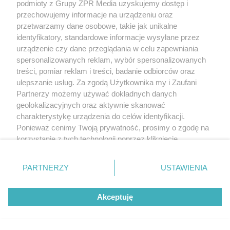
podmioty z Grupy ZPR Media uzyskujemy dostęp i
przechowujemy informacje na urządzeniu oraz
przetwarzamy dane osobowe, takie jak unikalne
identyfikatory, standardowe informacje wysyłane przez
urządzenie czy dane przeglądania w celu zapewniania
spersonalizowanych reklam, wybór spersonalizowanych
treści, pomiar reklam i treści, badanie odbiorców oraz
ulepszanie usług. Za zgodą Użytkownika my i Zaufani
Partnerzy możemy używać dokładnych danych
geolokalizacyjnych oraz aktywnie skanować
charakterystykę urządzenia do celów identyfikacji.
Ponieważ cenimy Twoją prywatność, prosimy o zgodę na
korzystanie z tych technologii poprzez kliknięcie
„Akceptuję”. Zgoda jest dobrowolna i zawsze możesz ją
zmienić/wycofać klikając przycisk ustawień prywatności
PARTNERZY
USTAWIENIA
znajdujący się w lewym dolnym rogu strony
. Niektóre
rodzaje przetwarzania danych nie wymagają zgody
Akceptuję
użytkownika, ale masz prawo sprzeciwić się takiemu
przetwarzaniu. Preferencje będą miały zastosowanie tylko
na tej witrynie.