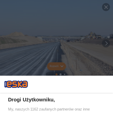
Rozwiń
Drogi Użytkowniku,
My, naszych 1162 zaufanych partnerów oraz inne