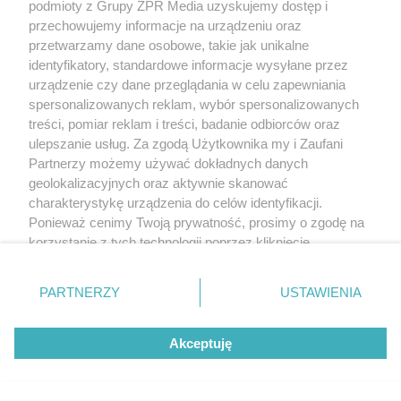
podmioty z Grupy ZPR Media uzyskujemy dostęp i
przechowujemy informacje na urządzeniu oraz
przetwarzamy dane osobowe, takie jak unikalne
identyfikatory, standardowe informacje wysyłane przez
urządzenie czy dane przeglądania w celu zapewniania
spersonalizowanych reklam, wybór spersonalizowanych
treści, pomiar reklam i treści, badanie odbiorców oraz
ulepszanie usług. Za zgodą Użytkownika my i Zaufani
Partnerzy możemy używać dokładnych danych
geolokalizacyjnych oraz aktywnie skanować
charakterystykę urządzenia do celów identyfikacji.
Ponieważ cenimy Twoją prywatność, prosimy o zgodę na
korzystanie z tych technologii poprzez kliknięcie
„Akceptuję”. Zgoda jest dobrowolna i zawsze możesz ją
zmienić/wycofać klikając przycisk ustawień prywatności
PARTNERZY
USTAWIENIA
znajdujący się w lewym dolnym rogu strony
. Niektóre
rodzaje przetwarzania danych nie wymagają zgody
Akceptuję
użytkownika, ale masz prawo sprzeciwić się takiemu
przetwarzaniu. Preferencje będą miały zastosowanie tylko
na tej witrynie.