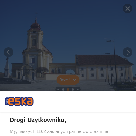
Rozwiń
Drogi Użytkowniku,
My, naszych 1162 zaufanych partnerów oraz inne