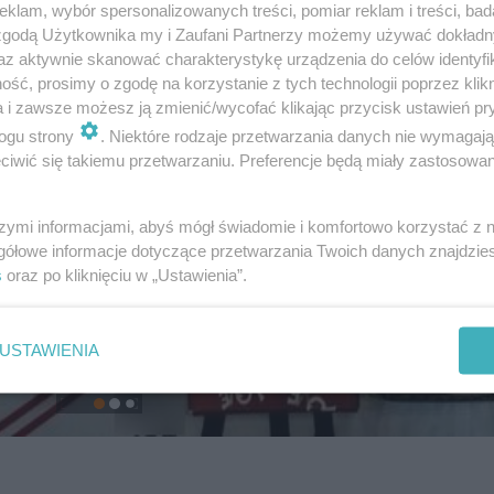
klam, wybór spersonalizowanych treści, pomiar reklam i treści, bad
 zgodą Użytkownika my i Zaufani Partnerzy możemy używać dokład
az aktywnie skanować charakterystykę urządzenia do celów identyfi
ść, prosimy o zgodę na korzystanie z tych technologii poprzez klikn
a i zawsze możesz ją zmienić/wycofać klikając przycisk ustawień pr
ogu strony
. Niektóre rodzaje przetwarzania danych nie wymagaj
iwić się takiemu przetwarzaniu. Preferencje będą miały zastosowanie
szymi informacjami, abyś mógł świadomie i komfortowo korzystać z
gółowe informacje dotyczące przetwarzania Twoich danych znajdzi
s
oraz po kliknięciu w „Ustawienia”.
USTAWIENIA