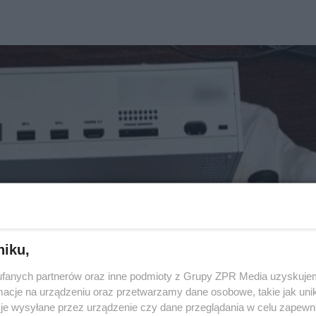
niku,
fanych partnerów oraz inne podmioty z Grupy ZPR Media uzyskujem
cje na urządzeniu oraz przetwarzamy dane osobowe, takie jak unika
je wysyłane przez urządzenie czy dane przeglądania w celu zapewn