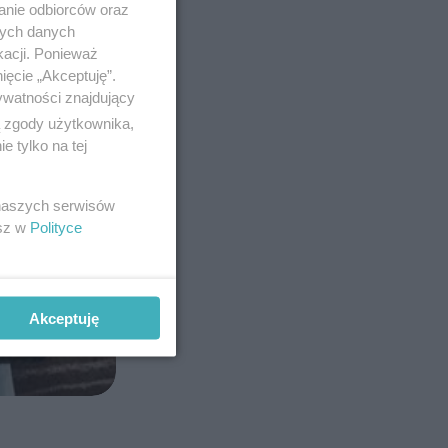
anie odbiorców oraz
nych danych
kacji. Ponieważ
ięcie „Akceptuję”.
ywatności znajdujący
ą zgody użytkownika,
 tylko na tej
 naszych serwisów
esz w
Polityce
Akceptuję