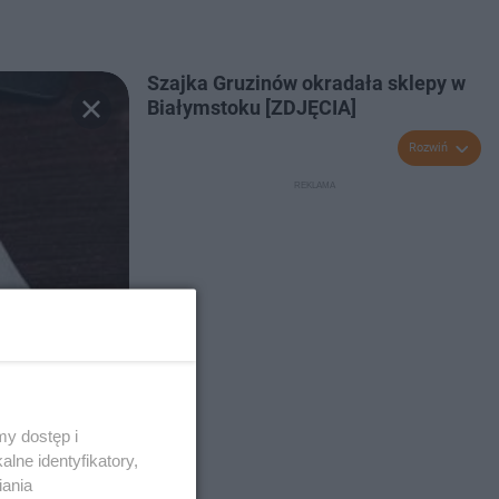
Szajka Gruzinów okradała sklepy w
Białymstoku [ZDJĘCIA]
Rozwiń
y dostęp i
lne identyfikatory,
iania