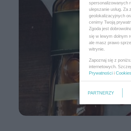
spersonalizowanych re
ulepszanie usług. Za
geolokalizacyjnych or
cenimy Twoją prywatno
Zgoda jest dobrowoln
się w lewym dolnym r
ale masz prawo sprzec
witrynie.
Zapoznaj się z poniż
internetowych. Szcze
Prywatności
i
Cookie
PARTNERZY