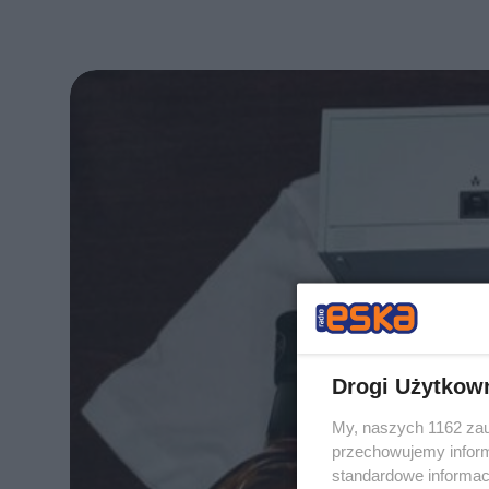
Drogi Użytkow
My, naszych 1162 zau
przechowujemy informa
standardowe informac