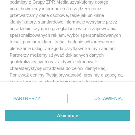
podmioty z Grupy ZPR Media uzyskujemy dostęp i
przechowujemy informacje na urządzeniu oraz
przetwarzamy dane osobowe, takie jak unikalne
identyfikatory, standardowe informacje wysyłane przez
urządzenie czy dane przeglądania w celu zapewniania
spersonalizowanych reklam, wybór spersonalizowanych
treści, pomiar reklam i treści, badanie odbiorców oraz
ulepszanie usług. Za zgodą Użytkownika my i Zaufani
Partnerzy możemy używać dokładnych danych
geolokalizacyjnych oraz aktywnie skanować
charakterystykę urządzenia do celów identyfikacji.
Ponieważ cenimy Twoją prywatność, prosimy o zgodę na
korzystanie z tych technologii poprzez kliknięcie
„Akceptuję”. Zgoda jest dobrowolna i zawsze możesz ją
zmienić/wycofać klikając przycisk ustawień prywatności
PARTNERZY
USTAWIENIA
znajdujący się w lewym dolnym rogu strony
. Niektóre
rodzaje przetwarzania danych nie wymagają zgody
Akceptuję
użytkownika, ale masz prawo sprzeciwić się takiemu
przetwarzaniu. Preferencje będą miały zastosowanie tylko
na tej witrynie.