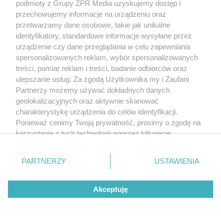
podmioty z Grupy ZPR Media uzyskujemy dostęp i
przechowujemy informacje na urządzeniu oraz
przetwarzamy dane osobowe, takie jak unikalne
identyfikatory, standardowe informacje wysyłane przez
urządzenie czy dane przeglądania w celu zapewniania
spersonalizowanych reklam, wybór spersonalizowanych
treści, pomiar reklam i treści, badanie odbiorców oraz
ulepszanie usług. Za zgodą Użytkownika my i Zaufani
Partnerzy możemy używać dokładnych danych
geolokalizacyjnych oraz aktywnie skanować
charakterystykę urządzenia do celów identyfikacji.
Ponieważ cenimy Twoją prywatność, prosimy o zgodę na
korzystanie z tych technologii poprzez kliknięcie
„Akceptuję”. Zgoda jest dobrowolna i zawsze możesz ją
zmienić/wycofać klikając przycisk ustawień prywatności
PARTNERZY
USTAWIENIA
znajdujący się w lewym dolnym rogu strony
. Niektóre
rodzaje przetwarzania danych nie wymagają zgody
Akceptuję
użytkownika, ale masz prawo sprzeciwić się takiemu
przetwarzaniu. Preferencje będą miały zastosowanie tylko
na tej witrynie.