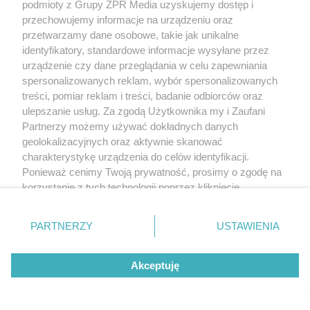
podmioty z Grupy ZPR Media uzyskujemy dostęp i
przechowujemy informacje na urządzeniu oraz
przetwarzamy dane osobowe, takie jak unikalne
identyfikatory, standardowe informacje wysyłane przez
urządzenie czy dane przeglądania w celu zapewniania
spersonalizowanych reklam, wybór spersonalizowanych
treści, pomiar reklam i treści, badanie odbiorców oraz
ulepszanie usług. Za zgodą Użytkownika my i Zaufani
Partnerzy możemy używać dokładnych danych
geolokalizacyjnych oraz aktywnie skanować
charakterystykę urządzenia do celów identyfikacji.
Ponieważ cenimy Twoją prywatność, prosimy o zgodę na
korzystanie z tych technologii poprzez kliknięcie
„Akceptuję”. Zgoda jest dobrowolna i zawsze możesz ją
zmienić/wycofać klikając przycisk ustawień prywatności
PARTNERZY
USTAWIENIA
znajdujący się w lewym dolnym rogu strony
. Niektóre
rodzaje przetwarzania danych nie wymagają zgody
Akceptuję
użytkownika, ale masz prawo sprzeciwić się takiemu
przetwarzaniu. Preferencje będą miały zastosowanie tylko
na tej witrynie.