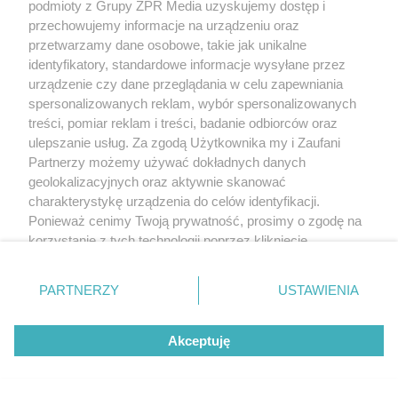
podmioty z Grupy ZPR Media uzyskujemy dostęp i
przechowujemy informacje na urządzeniu oraz
przetwarzamy dane osobowe, takie jak unikalne
identyfikatory, standardowe informacje wysyłane przez
urządzenie czy dane przeglądania w celu zapewniania
spersonalizowanych reklam, wybór spersonalizowanych
treści, pomiar reklam i treści, badanie odbiorców oraz
ulepszanie usług. Za zgodą Użytkownika my i Zaufani
Partnerzy możemy używać dokładnych danych
geolokalizacyjnych oraz aktywnie skanować
charakterystykę urządzenia do celów identyfikacji.
Ponieważ cenimy Twoją prywatność, prosimy o zgodę na
korzystanie z tych technologii poprzez kliknięcie
„Akceptuję”. Zgoda jest dobrowolna i zawsze możesz ją
zmienić/wycofać klikając przycisk ustawień prywatności
PARTNERZY
USTAWIENIA
znajdujący się w lewym dolnym rogu strony
. Niektóre
rodzaje przetwarzania danych nie wymagają zgody
Akceptuję
użytkownika, ale masz prawo sprzeciwić się takiemu
przetwarzaniu. Preferencje będą miały zastosowanie tylko
na tej witrynie.