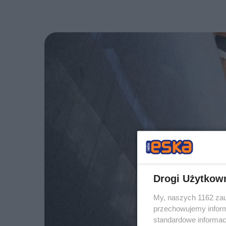
Drogi Użytkow
My, naszych 1162 zau
przechowujemy informa
standardowe informac