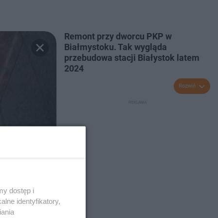
Remont przy dworcu PKP w
Białmystoku. Tak wygląda
przebudowa stacji Białystok latem
2024
Rozwiń
y dostęp i
lne identyfikatory,
iania