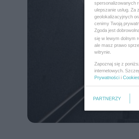
spersonalizowanych re
ulepszanie usług. Za
geolokalizacyjnych or
cenimy Twoją prywatno
Zgoda jest dobrowoln
się w lewym dolnym r
ale masz prawo sprzec
witrynie.
Zapoznaj się z poniż
internetowych. Szcze
Prywatności
i
Cookie
PARTNERZY