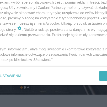
klam, wybór spersonalizowanych treści, pomiar reklam i treści, bad
 zgodą Użytkownika my i Zaufani Partnerzy możemy używać dokład
az aktywnie skanować charakterystykę urządzenia do celów identyfi
ść, prosimy o zgodę na korzystanie z tych technologii poprzez klikn
a i zawsze możesz ją zmienić/wycofać klikając przycisk ustawień pr
ogu strony
. Niektóre rodzaje przetwarzania danych nie wymagaj
iwić się takiemu przetwarzaniu. Preferencje będą miały zastosowanie
szymi informacjami, abyś mógł świadomie i komfortowo korzystać z
gółowe informacje dotyczące przetwarzania Twoich danych znajdzi
s
oraz po kliknięciu w „Ustawienia”.
USTAWIENIA