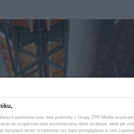
niku,
fanych partnerów oraz inne podmioty z Grupy ZPR Media uzyskujem
cje na urządzeniu oraz przetwarzamy dane osobowe, takie jak unika
je wysyłane przez urządzenie czy dane przeglądania w celu zapewn