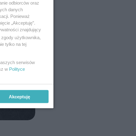
anie odbiorców oraz
nych danych
kacji. Ponieważ
ięcie „Akceptuję”.
ywatności znajdujący
ą zgody użytkownika,
 tylko na tej
 naszych serwisów
esz w
Polityce
Akceptuję