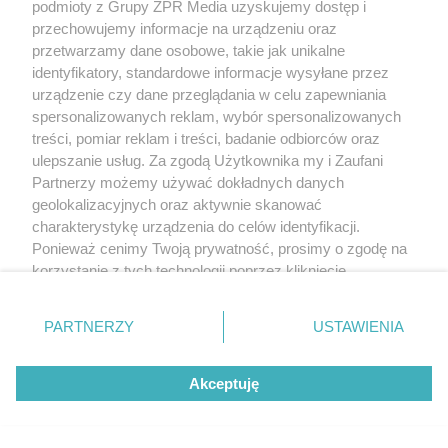
podmioty z Grupy ZPR Media uzyskujemy dostęp i
przechowujemy informacje na urządzeniu oraz
przetwarzamy dane osobowe, takie jak unikalne
identyfikatory, standardowe informacje wysyłane przez
urządzenie czy dane przeglądania w celu zapewniania
spersonalizowanych reklam, wybór spersonalizowanych
treści, pomiar reklam i treści, badanie odbiorców oraz
ulepszanie usług. Za zgodą Użytkownika my i Zaufani
Partnerzy możemy używać dokładnych danych
geolokalizacyjnych oraz aktywnie skanować
charakterystykę urządzenia do celów identyfikacji.
Ponieważ cenimy Twoją prywatność, prosimy o zgodę na
korzystanie z tych technologii poprzez kliknięcie
„Akceptuję”. Zgoda jest dobrowolna i zawsze możesz ją
zmienić/wycofać klikając przycisk ustawień prywatności
PARTNERZY
USTAWIENIA
znajdujący się w lewym dolnym rogu strony
. Niektóre
rodzaje przetwarzania danych nie wymagają zgody
Akceptuję
użytkownika, ale masz prawo sprzeciwić się takiemu
przetwarzaniu. Preferencje będą miały zastosowanie tylko
na tej witrynie.