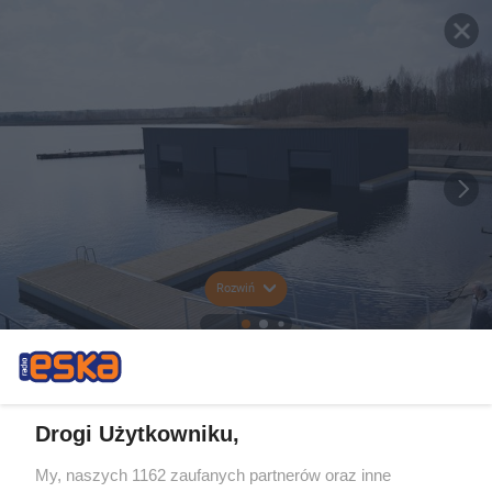
Rozwiń
Drogi Użytkowniku,
My, naszych 1162 zaufanych partnerów oraz inne