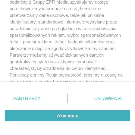
podmioty z Grupy ZPR Media uzyskujemy dostęp i
przechowujemy informacje na urządzeniu oraz
przetwarzamy dane osobowe, takie jak unikalne
identyfikatory, standardowe informacje wysyłane przez
urządzenie czy dane przeglądania w celu zapewniania
spersonalizowanych reklam, wybór spersonalizowanych
treści, pomiar reklam i treści, badanie odbiorców oraz
ulepszanie usług. Za zgodą Użytkownika my i Zaufani
Partnerzy możemy używać dokładnych danych
geolokalizacyjnych oraz aktywnie skanować
charakterystykę urządzenia do celów identyfikacji.
Ponieważ cenimy Twoją prywatność, prosimy o zgodę na
korzystanie z tych technologii poprzez kliknięcie
„Akceptuję”. Zgoda jest dobrowolna i zawsze możesz ją
zmienić/wycofać klikając przycisk ustawień prywatności
PARTNERZY
USTAWIENIA
znajdujący się w lewym dolnym rogu strony
. Niektóre
rodzaje przetwarzania danych nie wymagają zgody
Akceptuję
użytkownika, ale masz prawo sprzeciwić się takiemu
przetwarzaniu. Preferencje będą miały zastosowanie tylko
na tej witrynie.