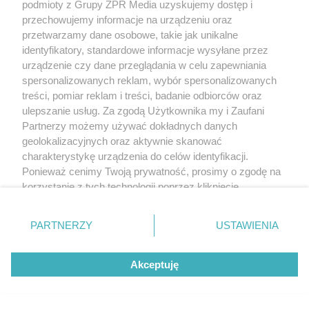
podmioty z Grupy ZPR Media uzyskujemy dostęp i
przechowujemy informacje na urządzeniu oraz
przetwarzamy dane osobowe, takie jak unikalne
identyfikatory, standardowe informacje wysyłane przez
urządzenie czy dane przeglądania w celu zapewniania
spersonalizowanych reklam, wybór spersonalizowanych
treści, pomiar reklam i treści, badanie odbiorców oraz
ulepszanie usług. Za zgodą Użytkownika my i Zaufani
Partnerzy możemy używać dokładnych danych
geolokalizacyjnych oraz aktywnie skanować
charakterystykę urządzenia do celów identyfikacji.
Ponieważ cenimy Twoją prywatność, prosimy o zgodę na
korzystanie z tych technologii poprzez kliknięcie
„Akceptuję”. Zgoda jest dobrowolna i zawsze możesz ją
zmienić/wycofać klikając przycisk ustawień prywatności
PARTNERZY
USTAWIENIA
znajdujący się w lewym dolnym rogu strony
. Niektóre
rodzaje przetwarzania danych nie wymagają zgody
Akceptuję
użytkownika, ale masz prawo sprzeciwić się takiemu
przetwarzaniu. Preferencje będą miały zastosowanie tylko
na tej witrynie.