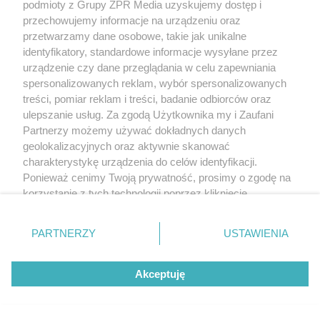
podmioty z Grupy ZPR Media uzyskujemy dostęp i
przechowujemy informacje na urządzeniu oraz
przetwarzamy dane osobowe, takie jak unikalne
identyfikatory, standardowe informacje wysyłane przez
urządzenie czy dane przeglądania w celu zapewniania
spersonalizowanych reklam, wybór spersonalizowanych
treści, pomiar reklam i treści, badanie odbiorców oraz
ulepszanie usług. Za zgodą Użytkownika my i Zaufani
Partnerzy możemy używać dokładnych danych
geolokalizacyjnych oraz aktywnie skanować
charakterystykę urządzenia do celów identyfikacji.
Ponieważ cenimy Twoją prywatność, prosimy o zgodę na
korzystanie z tych technologii poprzez kliknięcie
„Akceptuję”. Zgoda jest dobrowolna i zawsze możesz ją
zmienić/wycofać klikając przycisk ustawień prywatności
PARTNERZY
USTAWIENIA
znajdujący się w lewym dolnym rogu strony
. Niektóre
rodzaje przetwarzania danych nie wymagają zgody
Akceptuję
użytkownika, ale masz prawo sprzeciwić się takiemu
przetwarzaniu. Preferencje będą miały zastosowanie tylko
na tej witrynie.