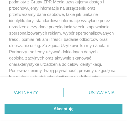
podmioty z Grupy ZPR Media uzyskujemy dostęp i
przechowujemy informacje na urządzeniu oraz
przetwarzamy dane osobowe, takie jak unikalne
identyfikatory, standardowe informacje wysyłane przez
urządzenie czy dane przeglądania w celu zapewniania
spersonalizowanych reklam, wybór spersonalizowanych
treści, pomiar reklam i treści, badanie odbiorców oraz
ulepszanie usług. Za zgodą Użytkownika my i Zaufani
Partnerzy możemy używać dokładnych danych
geolokalizacyjnych oraz aktywnie skanować
charakterystykę urządzenia do celów identyfikacji.
Ponieważ cenimy Twoją prywatność, prosimy o zgodę na
korzystanie z tych technologii poprzez kliknięcie
„Akceptuję”. Zgoda jest dobrowolna i zawsze możesz ją
zmienić/wycofać klikając przycisk ustawień prywatności
PARTNERZY
USTAWIENIA
znajdujący się w lewym dolnym rogu strony
. Niektóre
rodzaje przetwarzania danych nie wymagają zgody
Akceptuję
użytkownika, ale masz prawo sprzeciwić się takiemu
przetwarzaniu. Preferencje będą miały zastosowanie tylko
na tej witrynie.