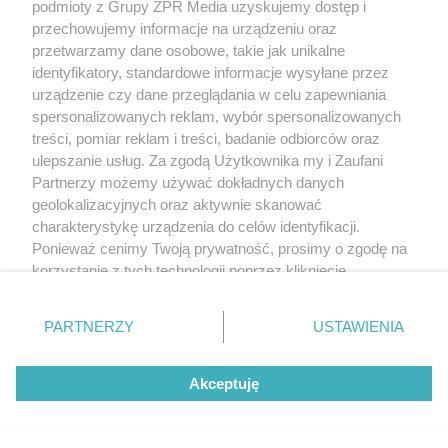
podmioty z Grupy ZPR Media uzyskujemy dostęp i
przechowujemy informacje na urządzeniu oraz
przetwarzamy dane osobowe, takie jak unikalne
identyfikatory, standardowe informacje wysyłane przez
urządzenie czy dane przeglądania w celu zapewniania
spersonalizowanych reklam, wybór spersonalizowanych
treści, pomiar reklam i treści, badanie odbiorców oraz
ulepszanie usług. Za zgodą Użytkownika my i Zaufani
Partnerzy możemy używać dokładnych danych
geolokalizacyjnych oraz aktywnie skanować
charakterystykę urządzenia do celów identyfikacji.
Ponieważ cenimy Twoją prywatność, prosimy o zgodę na
korzystanie z tych technologii poprzez kliknięcie
„Akceptuję”. Zgoda jest dobrowolna i zawsze możesz ją
zmienić/wycofać klikając przycisk ustawień prywatności
PARTNERZY
USTAWIENIA
znajdujący się w lewym dolnym rogu strony
. Niektóre
rodzaje przetwarzania danych nie wymagają zgody
Akceptuję
użytkownika, ale masz prawo sprzeciwić się takiemu
przetwarzaniu. Preferencje będą miały zastosowanie tylko
na tej witrynie.