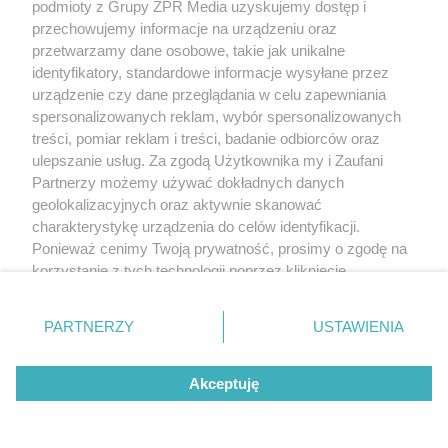
podmioty z Grupy ZPR Media uzyskujemy dostęp i
przechowujemy informacje na urządzeniu oraz
przetwarzamy dane osobowe, takie jak unikalne
identyfikatory, standardowe informacje wysyłane przez
urządzenie czy dane przeglądania w celu zapewniania
spersonalizowanych reklam, wybór spersonalizowanych
treści, pomiar reklam i treści, badanie odbiorców oraz
ulepszanie usług. Za zgodą Użytkownika my i Zaufani
Partnerzy możemy używać dokładnych danych
geolokalizacyjnych oraz aktywnie skanować
charakterystykę urządzenia do celów identyfikacji.
Ponieważ cenimy Twoją prywatność, prosimy o zgodę na
korzystanie z tych technologii poprzez kliknięcie
„Akceptuję”. Zgoda jest dobrowolna i zawsze możesz ją
zmienić/wycofać klikając przycisk ustawień prywatności
PARTNERZY
USTAWIENIA
znajdujący się w lewym dolnym rogu strony
. Niektóre
rodzaje przetwarzania danych nie wymagają zgody
Akceptuję
użytkownika, ale masz prawo sprzeciwić się takiemu
przetwarzaniu. Preferencje będą miały zastosowanie tylko
na tej witrynie.