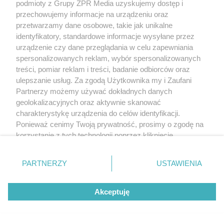
podmioty z Grupy ZPR Media uzyskujemy dostęp i
przechowujemy informacje na urządzeniu oraz
przetwarzamy dane osobowe, takie jak unikalne
identyfikatory, standardowe informacje wysyłane przez
urządzenie czy dane przeglądania w celu zapewniania
spersonalizowanych reklam, wybór spersonalizowanych
treści, pomiar reklam i treści, badanie odbiorców oraz
ulepszanie usług. Za zgodą Użytkownika my i Zaufani
Partnerzy możemy używać dokładnych danych
geolokalizacyjnych oraz aktywnie skanować
charakterystykę urządzenia do celów identyfikacji.
Ponieważ cenimy Twoją prywatność, prosimy o zgodę na
korzystanie z tych technologii poprzez kliknięcie
„Akceptuję”. Zgoda jest dobrowolna i zawsze możesz ją
zmienić/wycofać klikając przycisk ustawień prywatności
PARTNERZY
USTAWIENIA
znajdujący się w lewym dolnym rogu strony
. Niektóre
rodzaje przetwarzania danych nie wymagają zgody
Akceptuję
użytkownika, ale masz prawo sprzeciwić się takiemu
przetwarzaniu. Preferencje będą miały zastosowanie tylko
na tej witrynie.