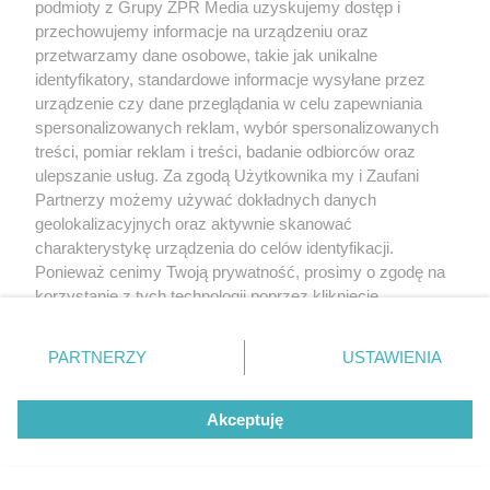
podmioty z Grupy ZPR Media uzyskujemy dostęp i
przechowujemy informacje na urządzeniu oraz
przetwarzamy dane osobowe, takie jak unikalne
identyfikatory, standardowe informacje wysyłane przez
urządzenie czy dane przeglądania w celu zapewniania
spersonalizowanych reklam, wybór spersonalizowanych
treści, pomiar reklam i treści, badanie odbiorców oraz
ulepszanie usług. Za zgodą Użytkownika my i Zaufani
Partnerzy możemy używać dokładnych danych
geolokalizacyjnych oraz aktywnie skanować
charakterystykę urządzenia do celów identyfikacji.
Ponieważ cenimy Twoją prywatność, prosimy o zgodę na
korzystanie z tych technologii poprzez kliknięcie
„Akceptuję”. Zgoda jest dobrowolna i zawsze możesz ją
zmienić/wycofać klikając przycisk ustawień prywatności
PARTNERZY
USTAWIENIA
znajdujący się w lewym dolnym rogu strony
. Niektóre
rodzaje przetwarzania danych nie wymagają zgody
Akceptuję
użytkownika, ale masz prawo sprzeciwić się takiemu
przetwarzaniu. Preferencje będą miały zastosowanie tylko
na tej witrynie.