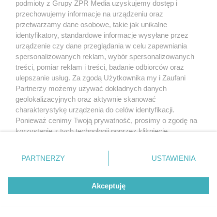
podmioty z Grupy ZPR Media uzyskujemy dostęp i
przechowujemy informacje na urządzeniu oraz
przetwarzamy dane osobowe, takie jak unikalne
identyfikatory, standardowe informacje wysyłane przez
urządzenie czy dane przeglądania w celu zapewniania
spersonalizowanych reklam, wybór spersonalizowanych
treści, pomiar reklam i treści, badanie odbiorców oraz
ulepszanie usług. Za zgodą Użytkownika my i Zaufani
Partnerzy możemy używać dokładnych danych
geolokalizacyjnych oraz aktywnie skanować
charakterystykę urządzenia do celów identyfikacji.
Ponieważ cenimy Twoją prywatność, prosimy o zgodę na
korzystanie z tych technologii poprzez kliknięcie
„Akceptuję”. Zgoda jest dobrowolna i zawsze możesz ją
zmienić/wycofać klikając przycisk ustawień prywatności
PARTNERZY
USTAWIENIA
znajdujący się w lewym dolnym rogu strony
. Niektóre
rodzaje przetwarzania danych nie wymagają zgody
Akceptuję
użytkownika, ale masz prawo sprzeciwić się takiemu
przetwarzaniu. Preferencje będą miały zastosowanie tylko
na tej witrynie.