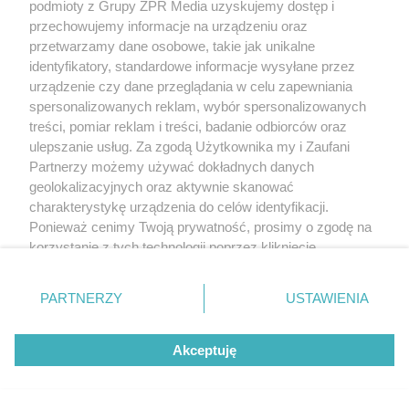
podmioty z Grupy ZPR Media uzyskujemy dostęp i
przechowujemy informacje na urządzeniu oraz
przetwarzamy dane osobowe, takie jak unikalne
identyfikatory, standardowe informacje wysyłane przez
urządzenie czy dane przeglądania w celu zapewniania
spersonalizowanych reklam, wybór spersonalizowanych
treści, pomiar reklam i treści, badanie odbiorców oraz
ulepszanie usług. Za zgodą Użytkownika my i Zaufani
Partnerzy możemy używać dokładnych danych
geolokalizacyjnych oraz aktywnie skanować
charakterystykę urządzenia do celów identyfikacji.
Ponieważ cenimy Twoją prywatność, prosimy o zgodę na
korzystanie z tych technologii poprzez kliknięcie
„Akceptuję”. Zgoda jest dobrowolna i zawsze możesz ją
zmienić/wycofać klikając przycisk ustawień prywatności
PARTNERZY
USTAWIENIA
znajdujący się w lewym dolnym rogu strony
. Niektóre
rodzaje przetwarzania danych nie wymagają zgody
Akceptuję
użytkownika, ale masz prawo sprzeciwić się takiemu
przetwarzaniu. Preferencje będą miały zastosowanie tylko
na tej witrynie.