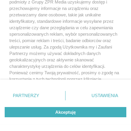
podmioty z Grupy ZPR Media uzyskujemy dostęp i
przechowujemy informacje na urządzeniu oraz
przetwarzamy dane osobowe, takie jak unikalne
identyfikatory, standardowe informacje wysyłane przez
urządzenie czy dane przeglądania w celu zapewniania
spersonalizowanych reklam, wybór spersonalizowanych
treści, pomiar reklam i treści, badanie odbiorców oraz
ulepszanie usług. Za zgodą Użytkownika my i Zaufani
Partnerzy możemy używać dokładnych danych
geolokalizacyjnych oraz aktywnie skanować
charakterystykę urządzenia do celów identyfikacji.
Ponieważ cenimy Twoją prywatność, prosimy o zgodę na
korzystanie z tych technologii poprzez kliknięcie
„Akceptuję”. Zgoda jest dobrowolna i zawsze możesz ją
zmienić/wycofać klikając przycisk ustawień prywatności
PARTNERZY
USTAWIENIA
znajdujący się w lewym dolnym rogu strony
. Niektóre
rodzaje przetwarzania danych nie wymagają zgody
Akceptuję
użytkownika, ale masz prawo sprzeciwić się takiemu
przetwarzaniu. Preferencje będą miały zastosowanie tylko
na tej witrynie.