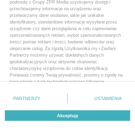
podmioty z Grupy ZPR Media uzyskujemy dostęp i
przechowujemy informacje na urządzeniu oraz
przetwarzamy dane osobowe, takie jak unikalne
identyfikatory, standardowe informacje wysyłane przez
urządzenie czy dane przeglądania w celu zapewniania
spersonalizowanych reklam, wybór spersonalizowanych
treści, pomiar reklam i treści, badanie odbiorców oraz
ulepszanie usług. Za zgodą Użytkownika my i Zaufani
Partnerzy możemy używać dokładnych danych
geolokalizacyjnych oraz aktywnie skanować
charakterystykę urządzenia do celów identyfikacji.
Ponieważ cenimy Twoją prywatność, prosimy o zgodę na
korzystanie z tych technologii poprzez kliknięcie
„Akceptuję”. Zgoda jest dobrowolna i zawsze możesz ją
zmienić/wycofać klikając przycisk ustawień prywatności
PARTNERZY
USTAWIENIA
znajdujący się w lewym dolnym rogu strony
. Niektóre
rodzaje przetwarzania danych nie wymagają zgody
Akceptuję
użytkownika, ale masz prawo sprzeciwić się takiemu
przetwarzaniu. Preferencje będą miały zastosowanie tylko
na tej witrynie.