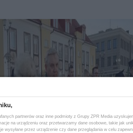
niku,
fanych partnerów oraz inne podmioty z Grupy ZPR Media uzyskujem
cje na urządzeniu oraz przetwarzamy dane osobowe, takie jak unika
je wysyłane przez urządzenie czy dane przeglądania w celu zapewn