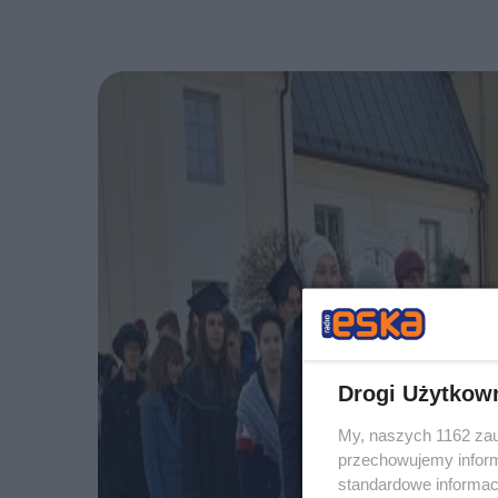
Drogi Użytkow
My, naszych 1162 zau
przechowujemy informa
standardowe informac