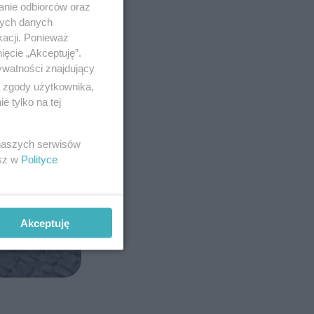
anie odbiorców oraz
nych danych
kacji. Ponieważ
ięcie „Akceptuję”.
ywatności znajdujący
ą zgody użytkownika,
 tylko na tej
 naszych serwisów
esz w
Polityce
Akceptuję