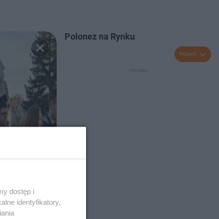
Polonez na Rynku
Rozwiń
y dostęp i
lne identyfikatory,
iania