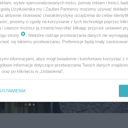
klam, wybór spersonalizowanych treści, pomiar reklam i treści, bad
 zgodą Użytkownika my i Zaufani Partnerzy możemy używać dokład
az aktywnie skanować charakterystykę urządzenia do celów identyfi
ść, prosimy o zgodę na korzystanie z tych technologii poprzez klikn
a i zawsze możesz ją zmienić/wycofać klikając przycisk ustawień pr
ogu strony
. Niektóre rodzaje przetwarzania danych nie wymagaj
iwić się takiemu przetwarzaniu. Preferencje będą miały zastosowanie
szymi informacjami, abyś mógł świadomie i komfortowo korzystać z
gółowe informacje dotyczące przetwarzania Twoich danych znajdzi
s
oraz po kliknięciu w „Ustawienia”.
USTAWIENIA