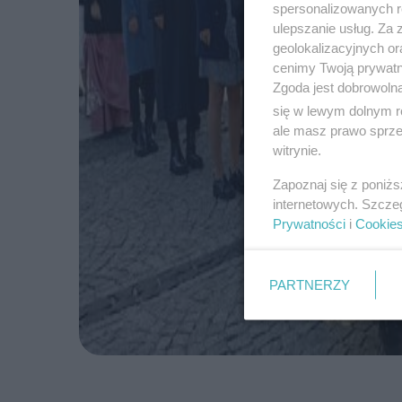
spersonalizowanych re
ulepszanie usług. Za
geolokalizacyjnych or
cenimy Twoją prywatno
Zgoda jest dobrowoln
się w lewym dolnym r
ale masz prawo sprzec
witrynie.
Zapoznaj się z poniż
internetowych. Szcze
Prywatności
i
Cookie
PARTNERZY