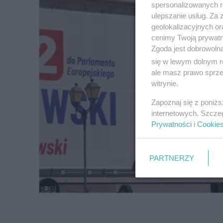
spersonalizowanych re
ulepszanie usług. Za
geolokalizacyjnych or
cenimy Twoją prywatno
Zgoda jest dobrowoln
się w lewym dolnym r
ale masz prawo sprzec
witrynie.
Zapoznaj się z poniż
internetowych. Szcze
Prywatności
i
Cookie
PARTNERZY