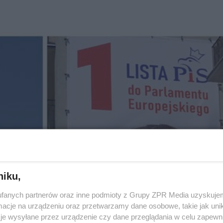
niku,
fanych partnerów oraz inne podmioty z Grupy ZPR Media uzyskujem
cje na urządzeniu oraz przetwarzamy dane osobowe, takie jak unika
je wysyłane przez urządzenie czy dane przeglądania w celu zapewn