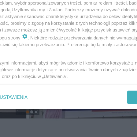
klam, wybór spersonalizowanych treści, pomiar reklam i treści, bad
 zgodą Użytkownika my i Zaufani Partnerzy możemy używać dokład
az aktywnie skanować charakterystykę urządzenia do celów identyfi
ść, prosimy o zgodę na korzystanie z tych technologii poprzez klikn
a i zawsze możesz ją zmienić/wycofać klikając przycisk ustawień pr
ogu strony
. Niektóre rodzaje przetwarzania danych nie wymagaj
iwić się takiemu przetwarzaniu. Preferencje będą miały zastosowanie
szymi informacjami, abyś mógł świadomie i komfortowo korzystać z
gółowe informacje dotyczące przetwarzania Twoich danych znajdzi
s
oraz po kliknięciu w „Ustawienia”.
USTAWIENIA