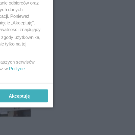
anie odbiorców oraz
nych danych
kacji. Ponieważ
ięcie „Akceptuję”.
ywatności znajdujący
ą zgody użytkownika,
 tylko na tej
 naszych serwisów
esz w
Polityce
Akceptuję