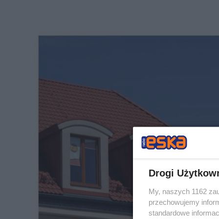
Drogi Użytkow
My, naszych 1162 zau
przechowujemy informa
standardowe informac