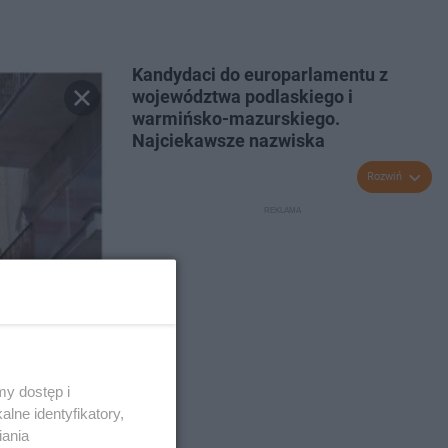
Kandydaci do europarlamentu z
województwa podlaskiego i
warmińsko-mazurskiego.
Najciekawsze nazwiska
Rozwiń
y dostęp i
lne identyfikatory,
iania