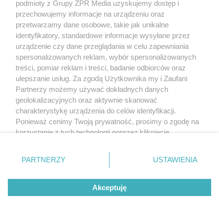
podmioty z Grupy ZPR Media uzyskujemy dostęp i
przechowujemy informacje na urządzeniu oraz
przetwarzamy dane osobowe, takie jak unikalne
identyfikatory, standardowe informacje wysyłane przez
urządzenie czy dane przeglądania w celu zapewniania
spersonalizowanych reklam, wybór spersonalizowanych
treści, pomiar reklam i treści, badanie odbiorców oraz
ulepszanie usług. Za zgodą Użytkownika my i Zaufani
Partnerzy możemy używać dokładnych danych
geolokalizacyjnych oraz aktywnie skanować
charakterystykę urządzenia do celów identyfikacji.
Ponieważ cenimy Twoją prywatność, prosimy o zgodę na
korzystanie z tych technologii poprzez kliknięcie
„Akceptuję”. Zgoda jest dobrowolna i zawsze możesz ją
zmienić/wycofać klikając przycisk ustawień prywatności
PARTNERZY
USTAWIENIA
znajdujący się w lewym dolnym rogu strony
. Niektóre
rodzaje przetwarzania danych nie wymagają zgody
Akceptuję
użytkownika, ale masz prawo sprzeciwić się takiemu
przetwarzaniu. Preferencje będą miały zastosowanie tylko
na tej witrynie.