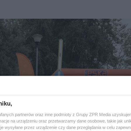
niku,
fanych partnerów oraz inne podmioty z Grupy ZPR Media uzyskujem
cje na urządzeniu oraz przetwarzamy dane osobowe, takie jak unika
je wysyłane przez urządzenie czy dane przeglądania w celu zapewn