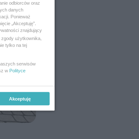
anie odbiorców oraz
nych danych
kacji. Ponieważ
ięcie „Akceptuję”.
ywatności znajdujący
ą zgody użytkownika,
 tylko na tej
 naszych serwisów
esz w
Polityce
Akceptuję