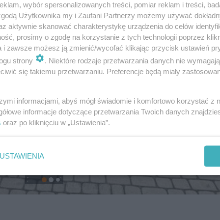
klam, wybór spersonalizowanych treści, pomiar reklam i treści, bad
 zgodą Użytkownika my i Zaufani Partnerzy możemy używać dokład
az aktywnie skanować charakterystykę urządzenia do celów identyfi
ść, prosimy o zgodę na korzystanie z tych technologii poprzez klikn
a i zawsze możesz ją zmienić/wycofać klikając przycisk ustawień pr
ogu strony
. Niektóre rodzaje przetwarzania danych nie wymagaj
iwić się takiemu przetwarzaniu. Preferencje będą miały zastosowanie
szymi informacjami, abyś mógł świadomie i komfortowo korzystać z
gółowe informacje dotyczące przetwarzania Twoich danych znajdzi
s
oraz po kliknięciu w „Ustawienia”.
USTAWIENIA