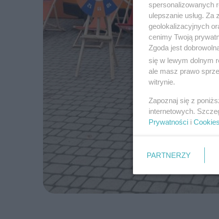
spersonalizowanych re
ulepszanie usług. Za
geolokalizacyjnych or
cenimy Twoją prywatno
Zgoda jest dobrowoln
się w lewym dolnym r
ale masz prawo sprzec
witrynie.
Zapoznaj się z poniż
internetowych. Szcze
Prywatności
i
Cookie
PARTNERZY