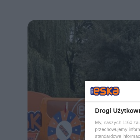
Drogi Użytkow
My, naszych 1160 zau
przechowujemy informa
standardowe informac