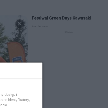
Festiwal Green Days Kawasaki
Autor: Ewa Horosz
y dostęp i
lne identyfikatory,
iania