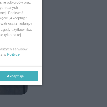
anie odbiorców oraz
nych danych
kacji. Ponieważ
ięcie „Akceptuję”.
ywatności znajdujący
ą zgody użytkownika,
 tylko na tej
 naszych serwisów
esz w
Polityce
Akceptuję