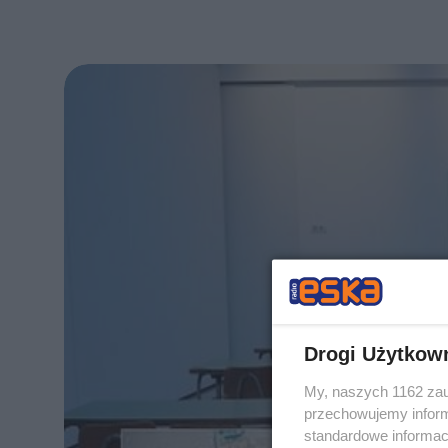
Drogi Użytkow
My, naszych 1162 zau
przechowujemy informa
standardowe informac