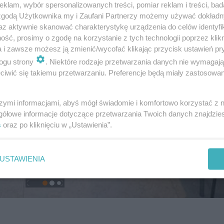
klam, wybór spersonalizowanych treści, pomiar reklam i treści, bad
 zgodą Użytkownika my i Zaufani Partnerzy możemy używać dokład
az aktywnie skanować charakterystykę urządzenia do celów identyfi
ść, prosimy o zgodę na korzystanie z tych technologii poprzez klikn
a i zawsze możesz ją zmienić/wycofać klikając przycisk ustawień pr
ogu strony
. Niektóre rodzaje przetwarzania danych nie wymagaj
iwić się takiemu przetwarzaniu. Preferencje będą miały zastosowanie
szymi informacjami, abyś mógł świadomie i komfortowo korzystać z
gółowe informacje dotyczące przetwarzania Twoich danych znajdzi
s
oraz po kliknięciu w „Ustawienia”.
USTAWIENIA