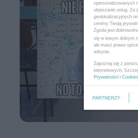
spersonalizowanych re
ulepszanie usług. Za
geolokalizacyjnych or
cenimy Twoją prywatno
Zgoda jest dobrowoln
się w lewym dolnym r
ale masz prawo sprzec
witrynie.
Zapoznaj się z poniż
internetowych. Szcze
Prywatności
i
Cookie
PARTNERZY