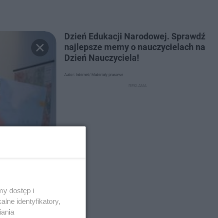
Dzień Edukacji Narodowej. Sprawdź
najlepsze memy o nauczycielach na
Dzień Nauczyciela!
Autor: Internet/ Materiały prasowe
y dostęp i
lne identyfikatory,
iania