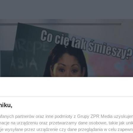
niku,
fanych partnerów oraz inne podmioty z Grupy ZPR Media uzyskujem
cje na urządzeniu oraz przetwarzamy dane osobowe, takie jak unika
je wysyłane przez urządzenie czy dane przeglądania w celu zapewn