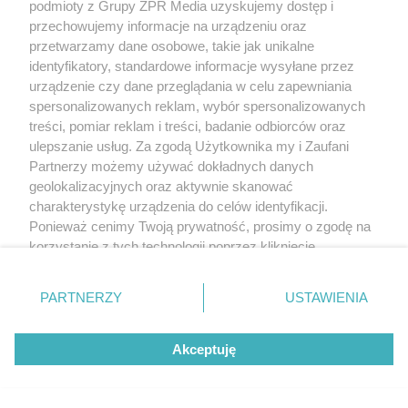
podmioty z Grupy ZPR Media uzyskujemy dostęp i
przechowujemy informacje na urządzeniu oraz
przetwarzamy dane osobowe, takie jak unikalne
identyfikatory, standardowe informacje wysyłane przez
urządzenie czy dane przeglądania w celu zapewniania
spersonalizowanych reklam, wybór spersonalizowanych
treści, pomiar reklam i treści, badanie odbiorców oraz
ulepszanie usług. Za zgodą Użytkownika my i Zaufani
Partnerzy możemy używać dokładnych danych
geolokalizacyjnych oraz aktywnie skanować
charakterystykę urządzenia do celów identyfikacji.
Ponieważ cenimy Twoją prywatność, prosimy o zgodę na
korzystanie z tych technologii poprzez kliknięcie
„Akceptuję”. Zgoda jest dobrowolna i zawsze możesz ją
zmienić/wycofać klikając przycisk ustawień prywatności
PARTNERZY
USTAWIENIA
znajdujący się w lewym dolnym rogu strony
. Niektóre
rodzaje przetwarzania danych nie wymagają zgody
Akceptuję
użytkownika, ale masz prawo sprzeciwić się takiemu
przetwarzaniu. Preferencje będą miały zastosowanie tylko
na tej witrynie.