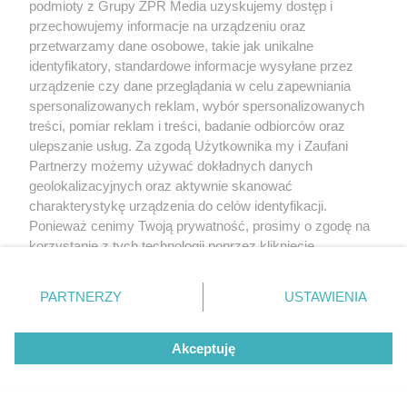
podmioty z Grupy ZPR Media uzyskujemy dostęp i
przechowujemy informacje na urządzeniu oraz
przetwarzamy dane osobowe, takie jak unikalne
identyfikatory, standardowe informacje wysyłane przez
urządzenie czy dane przeglądania w celu zapewniania
spersonalizowanych reklam, wybór spersonalizowanych
treści, pomiar reklam i treści, badanie odbiorców oraz
ulepszanie usług. Za zgodą Użytkownika my i Zaufani
Partnerzy możemy używać dokładnych danych
geolokalizacyjnych oraz aktywnie skanować
charakterystykę urządzenia do celów identyfikacji.
Ponieważ cenimy Twoją prywatność, prosimy o zgodę na
korzystanie z tych technologii poprzez kliknięcie
„Akceptuję”. Zgoda jest dobrowolna i zawsze możesz ją
zmienić/wycofać klikając przycisk ustawień prywatności
PARTNERZY
USTAWIENIA
znajdujący się w lewym dolnym rogu strony
. Niektóre
rodzaje przetwarzania danych nie wymagają zgody
Akceptuję
użytkownika, ale masz prawo sprzeciwić się takiemu
przetwarzaniu. Preferencje będą miały zastosowanie tylko
na tej witrynie.