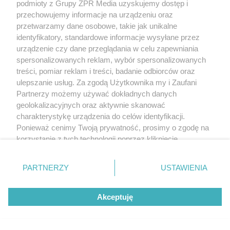
podmioty z Grupy ZPR Media uzyskujemy dostęp i
przechowujemy informacje na urządzeniu oraz
przetwarzamy dane osobowe, takie jak unikalne
identyfikatory, standardowe informacje wysyłane przez
urządzenie czy dane przeglądania w celu zapewniania
spersonalizowanych reklam, wybór spersonalizowanych
treści, pomiar reklam i treści, badanie odbiorców oraz
ulepszanie usług. Za zgodą Użytkownika my i Zaufani
Partnerzy możemy używać dokładnych danych
geolokalizacyjnych oraz aktywnie skanować
charakterystykę urządzenia do celów identyfikacji.
Ponieważ cenimy Twoją prywatność, prosimy o zgodę na
korzystanie z tych technologii poprzez kliknięcie
„Akceptuję”. Zgoda jest dobrowolna i zawsze możesz ją
zmienić/wycofać klikając przycisk ustawień prywatności
PARTNERZY
USTAWIENIA
znajdujący się w lewym dolnym rogu strony
. Niektóre
rodzaje przetwarzania danych nie wymagają zgody
Akceptuję
użytkownika, ale masz prawo sprzeciwić się takiemu
przetwarzaniu. Preferencje będą miały zastosowanie tylko
na tej witrynie.