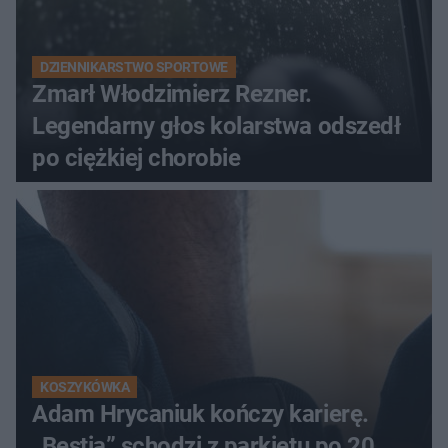
DZIENNIKARSTWO SPORTOWE
Zmarł Włodzimierz Rezner.
Legendarny głos kolarstwa odszedł
po ciężkiej chorobie
KOSZYKÓWKA
Adam Hrycaniuk kończy karierę.
„Bestia” schodzi z parkietu po 20