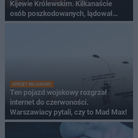
Kijewie Królewskim. Kilkanaście
osób poszkodowanych, lądował
śmigłowiec LPR
SPRZĘT WOJSKOWY
Ten pojazd wojskowy rozgrzał
internet do czerwoności.
Warszawiacy pytali, czy to Mad Max!