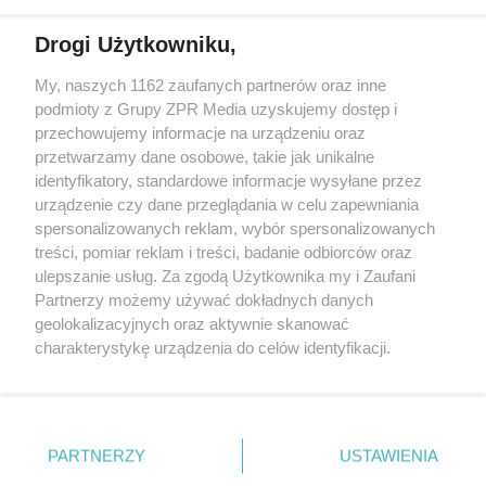
Drogi Użytkowniku,
My, naszych 1162 zaufanych partnerów oraz inne
Żaden utwór zamieszczony w serwisie nie może być powielany i
podmioty z Grupy ZPR Media uzyskujemy dostęp i
rozpowszechniany lub dalej rozpowszechniany w jakikolwiek sposób (w
przechowujemy informacje na urządzeniu oraz
tym także elektroniczny lub mechaniczny) na jakimkolwiek polu
eksploatacji w jakiejkolwiek formie, włącznie z umieszczaniem w
przetwarzamy dane osobowe, takie jak unikalne
Internecie bez pisemnej zgody właściciela praw. Jakiekolwiek użycie lub
identyfikatory, standardowe informacje wysyłane przez
wykorzystanie utworów w całości lub w części z naruszeniem prawa,
tzn. bez właściwej zgody, jest zabronione pod groźbą kary i może być
urządzenie czy dane przeglądania w celu zapewniania
ścigane prawnie.
spersonalizowanych reklam, wybór spersonalizowanych
treści, pomiar reklam i treści, badanie odbiorców oraz
ulepszanie usług. Za zgodą Użytkownika my i Zaufani
Partnerzy możemy używać dokładnych danych
geolokalizacyjnych oraz aktywnie skanować
charakterystykę urządzenia do celów identyfikacji.
Ponieważ cenimy Twoją prywatność, prosimy o zgodę na
O nas
korzystanie z tych technologii poprzez kliknięcie
Informacje prawne
„Akceptuję”. Zgoda jest dobrowolna i zawsze możesz ją
zmienić/wycofać klikając przycisk ustawień prywatności
PARTNERZY
USTAWIENIA
Nasze serwisy
znajdujący się w lewym dolnym rogu strony
. Niektóre