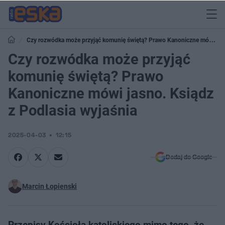
Czy rozwódka może przyjąć komunię świętą? Prawo Kanoniczne mówi
jasno. Ksiądz z Podlasia wyjaśnia
Czy rozwódka może przyjąć
komunię świętą? Prawo
Kanoniczne mówi jasno. Ksiądz
z Podlasia wyjaśnia
2025-04-03
12:15
Dodaj do Google
Marcin Łopienski
Przepisy Kościoła katolickiego mimo tego, że