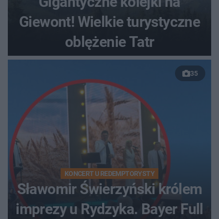
Gigantyczne kolejki na
Giewont! Wielkie turystyczne
oblężenie Tatr
35
KONCERT U REDEMPTORYSTY
Sławomir Świerzyński królem
imprezy u Rydzyka. Bayer Full