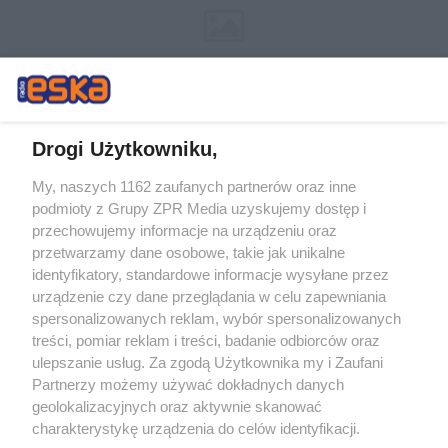
Drogi Użytkowniku,
My, naszych 1162 zaufanych partnerów oraz inne
Żaden utwór zamieszczony w serwisie nie może być powielany i
podmioty z Grupy ZPR Media uzyskujemy dostęp i
rozpowszechniany lub dalej rozpowszechniany w jakikolwiek sposób (w
tym także elektroniczny lub mechaniczny) na jakimkolwiek polu
przechowujemy informacje na urządzeniu oraz
eksploatacji w jakiejkolwiek formie, włącznie z umieszczaniem w
przetwarzamy dane osobowe, takie jak unikalne
Internecie bez pisemnej zgody właściciela praw. Jakiekolwiek użycie lub
identyfikatory, standardowe informacje wysyłane przez
wykorzystanie utworów w całości lub w części z naruszeniem prawa,
tzn. bez właściwej zgody, jest zabronione pod groźbą kary i może być
urządzenie czy dane przeglądania w celu zapewniania
ścigane prawnie.
spersonalizowanych reklam, wybór spersonalizowanych
treści, pomiar reklam i treści, badanie odbiorców oraz
ulepszanie usług. Za zgodą Użytkownika my i Zaufani
Partnerzy możemy używać dokładnych danych
geolokalizacyjnych oraz aktywnie skanować
charakterystykę urządzenia do celów identyfikacji.