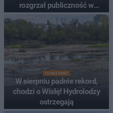
rozgrzał publiczność w
Toruniu
CO SIĘ STANIE?
W sierpniu padnie rekord,
chodzi o Wisłę! Hydrolodzy
ostrzegają