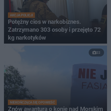
AKCJA POLICJI
Potężny cios w narkobiznes.
Zatrzymano 303 osoby i przejęto 72
kg narkotyków
22
NIEKOŃCZĄCA SIĘ OPOWIEŚĆ
Znów awantura o konie nad Morskim