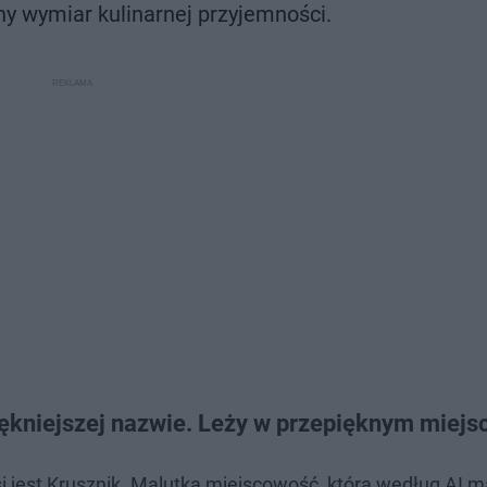
ny wymiar kulinarnej przyjemności.
iękniejszej nazwie. Leży w przepięknym miejs
si jest Krusznik. Malutka miejscowość, która według AI m