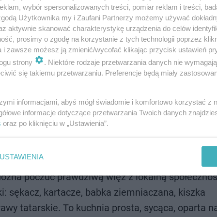
iebie stoją kościoły katolickie, cerkwie prawosławne
klam, wybór spersonalizowanych treści, pomiar reklam i treści, bad
 zgodą Użytkownika my i Zaufani Partnerzy możemy używać dokład
 kopułami), synagogi (choć wiele zniszczonych) i 
az aktywnie skanować charakterystykę urządzenia do celów identyfi
ja jest niezwykle rzadka i tworzy unikalny, duchow
ść, prosimy o zgodę na korzystanie z tych technologii poprzez klikn
a i zawsze możesz ją zmienić/wycofać klikając przycisk ustawień pr
, pieśni, rękodzieło, które są dziedzictwem tych ws
ogu strony
. Niektóre rodzaje przetwarzania danych nie wymagaj
iwić się takiemu przetwarzaniu. Preferencje będą miały zastosowanie
łyną z zachowanych, często pięknie zdobionych
icami, misternymi snycerkami i ornamentami. Ka
szymi informacjami, abyś mógł świadomie i komfortowo korzystać z
gółowe informacje dotyczące przetwarzania Twoich danych znajdzi
uż drewniane świątynie dodają uroku i są świade
s
oraz po kliknięciu w „Ustawienia”.
siach czas płynie inaczej. Nie ma pośpiechu, jest 
USTAWIENIA
wy odpoczynek i regenerację. Ludzie są tu często 
. Można poczuć prawdziwą więź z lokalną społecznoś
: sękacz, kartacze, babka ziemniaczana, kiszka
rawy tatarskie. To kuchnia prosta, sycąca, oparta n