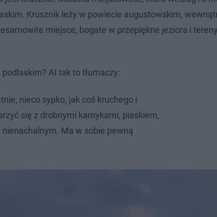
skim. Krusznik leży w powiecie augustowskim, wewnątr
iesamowite miejsce, bogate w przepiękne jeziora i teren
 podlaskim? AI tak to tłumaczy:
nie, nieco sypko, jak coś kruchego i
rzyć się z drobnymi kamykami, piaskiem,
i nienachalnym. Ma w sobie pewną