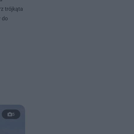
z trójkąta
y do
5