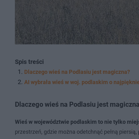
Spis treści
Dlaczego wieś na Podlasiu jest magiczna?
AI wybrała wieś w woj. podlaskim o najpiękni
Dlaczego wieś na Podlasiu jest magiczn
Wieś w województwie podlaskim to nie tylko mie
przestrzeń, gdzie można odetchnąć pełną piersią, po