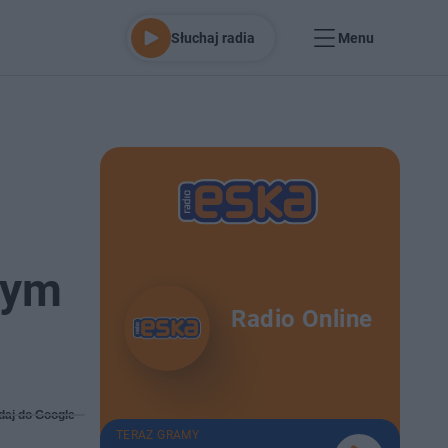
Słuchaj radia
Menu
nym
Radio Online
daj do Google
TERAZ GRAMY