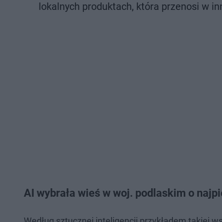
lokalnych produktach, która przenosi w in
AI wybrała wieś w woj. podlaskim o najp
Według sztucznej inteligencji przykładem takiej w