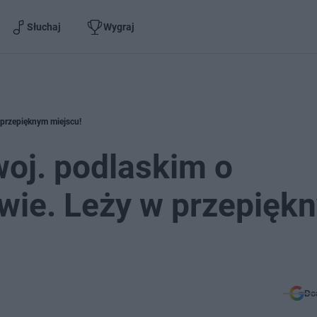
Słuchaj
Wygraj
 przepięknym miejscu!
woj. podlaskim o
zwie. Leży w przepięk
Do