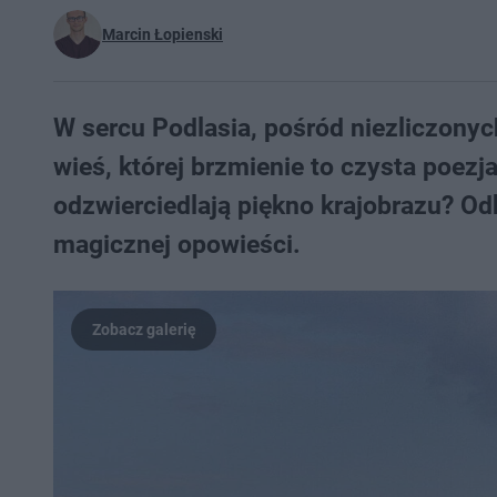
Marcin Łopienski
W sercu Podlasia, pośród niezliczonych
wieś, której brzmienie to czysta poezj
odzwierciedlają piękno krajobrazu? Od
magicznej opowieści.